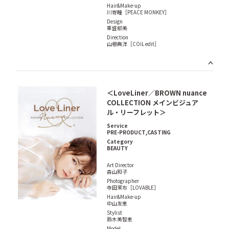
Hair&Make-up
川嵜瞳［PEACE MONKEY］
Design
重盛郁美
Direction
山根典洋［COiL edit］
＜LoveLiner／BROWN nuance
COLLECTION メインビジュア
ル・リーフレット＞
Service
PRE-PRODUCT,CASTING
Category
BEAUTY
Art Director
森山和子
Photographer
寺田茉布［LOVABLE］
Hair&Make-up
中山友恵
Stylist
鈴木美智恵
Model