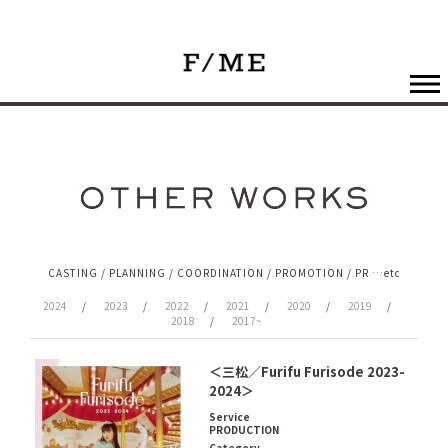
CASTING / PLANNING / COORDINATION / PROMOTION / PR …etc
2024
2023
2022
2021
2020
2019
2018
2017~
＜三松／Furifu Furisode 2023-
2024＞
Service
PRODUCTION
Category