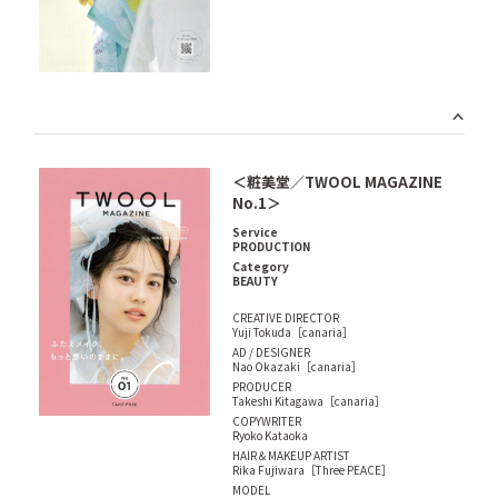
＜粧美堂／TWOOL MAGAZINE
No.1＞
Service
PRODUCTION
Category
BEAUTY
CREATIVE DIRECTOR
Yuji Tokuda［canaria］
AD / DESIGNER
Nao Okazaki［canaria］
PRODUCER
Takeshi Kitagawa［canaria］
COPYWRITER
Ryoko Kataoka
HAIR＆MAKEUP ARTIST
Rika Fujiwara［Three PEACE］
MODEL