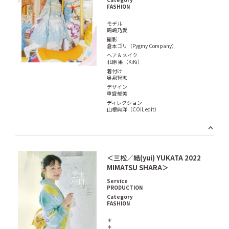
FASHION
モデル
鶴嶋乃愛
撮影
倉本ゴリ（Pygmy Company）
ヘア＆メイク
北原 果（KiKi）
着付け
奥泉智恵
デザイン
重盛郁美
ディレクション
山根典洋（COiL edit）
＜三松／結(yui) YUKATA 2022
MIMATSU SHARA＞
Service
PRODUCTION
Category
FASHION
＊
＊