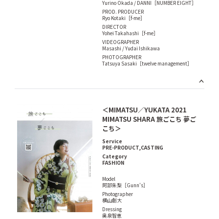
Yurino Okada / DANNI［NUMBER EIGHT］
PROD. PRODUCER
Ryo Kotaki［f-me］
DIRECTOR
Yohei Takahashi［f-me］
VIDEOGRAPHER
Masashi / Yudai Ishikawa
PHOTOGRAPHER
Tatsuya Sasaki［twelve management］
＜MIMATSU／YUKATA 2021
MIMATSU SHARA 旅ごこち 夢ご
こち＞
Service
PRE-PRODUCT,CASTING
Category
FASHION
Model
阿部朱梨［Gunn's］
Photographer
横山創大
Dressing
奥泉智恵